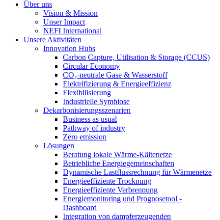
Über uns
Vision & Mission
Unser Impact
NEFI International
Unsere Aktivitäten
Innovation Hubs
Carbon Capture, Utilisation & Storage (CCUS)
Circular Economy
CO₂-neutrale Gase & Wasserstoff
Elektrifizierung & Energieeffizienz
Flexibilisierung
Industrielle Symbiose
Dekarbonisierungs­szenarien
Business as usual
Pathway of industry
Zero emission
Lösungen
Beratung lokale Wärme-Kältenetze
Betriebliche Energiegemeinschaften
Dynamische Lastflussrechnung für Wärmenetze
Energieeffiziente Trocknung
Energieeffiziente Verbrennung
Energiemonitoring und Prognosetool -
Dashboard
Integration von dampferzeugenden