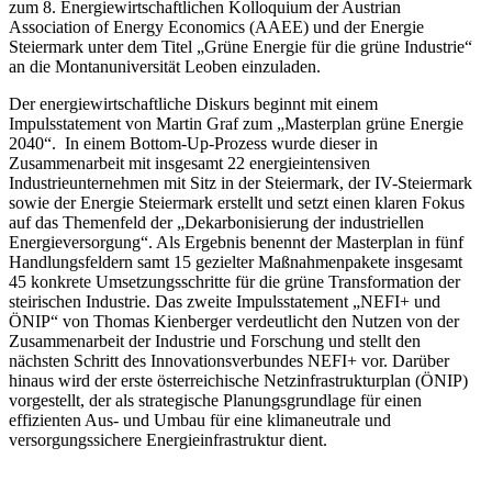
zum 8. Energiewirtschaftlichen Kolloquium der Austrian
Association of Energy Economics (AAEE) und der Energie
Steiermark unter dem Titel „Grüne Energie für die grüne Industrie“
an die Montanuniversität Leoben einzuladen.
Der energiewirtschaftliche Diskurs beginnt mit einem
Impulsstatement von Martin Graf zum „Masterplan grüne Energie
2040“. In einem Bottom-Up-Prozess wurde dieser in
Zusammenarbeit mit insgesamt 22 energieintensiven
Industrieunternehmen mit Sitz in der Steiermark, der IV-Steiermark
sowie der Energie Steiermark erstellt und setzt einen klaren Fokus
auf das Themenfeld der „Dekarbonisierung der industriellen
Energieversorgung“. Als Ergebnis benennt der Masterplan in fünf
Handlungsfeldern samt 15 gezielter Maßnahmenpakete insgesamt
45 konkrete Umsetzungsschritte für die grüne Transformation der
steirischen Industrie. Das zweite Impulsstatement „NEFI+ und
ÖNIP“ von Thomas Kienberger verdeutlicht den Nutzen von der
Zusammenarbeit der Industrie und Forschung und stellt den
nächsten Schritt des Innovationsverbundes NEFI+ vor. Darüber
hinaus wird der erste österreichische Netzinfrastrukturplan (ÖNIP)
vorgestellt, der als strategische Planungsgrundlage für einen
effizienten Aus- und Umbau für eine klimaneutrale und
versorgungssichere Energieinfrastruktur dient.