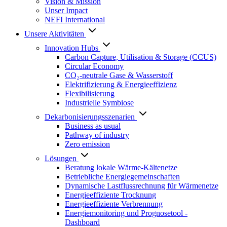
Vision & Mission
Unser Impact
NEFI International
Unsere Aktivitäten
Innovation Hubs
Carbon Capture, Utilisation & Storage (CCUS)
Circular Economy
CO₂-neutrale Gase & Wasserstoff
Elektrifizierung & Energieeffizienz
Flexibilisierung
Industrielle Symbiose
Dekarbonisierungs­szenarien
Business as usual
Pathway of industry
Zero emission
Lösungen
Beratung lokale Wärme-Kältenetze
Betriebliche Energiegemeinschaften
Dynamische Lastflussrechnung für Wärmenetze
Energieeffiziente Trocknung
Energieeffiziente Verbrennung
Energiemonitoring und Prognosetool -
Dashboard