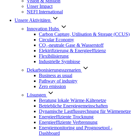
Vision & Mission
Unser Impact
NEFI International
Unsere Aktivitäten
Innovation Hubs
Carbon Capture, Utilisation & Storage (CCUS)
Circular Economy
CO₂-neutrale Gase & Wasserstoff
Elektrifizierung & Energieeffizienz
Flexibilisierung
Industrielle Symbiose
Dekarbonisierungs­szenarien
Business as usual
Pathway of industry
Zero emission
Lösungen
Beratung lokale Wärme-Kältenetze
Betriebliche Energiegemeinschaften
Dynamische Lastflussrechnung für Wärmenetze
Energieeffiziente Trocknung
Energieeffiziente Verbrennung
Energiemonitoring und Prognosetool -
Dashboard