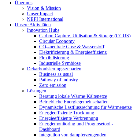
Über uns
Vision & Mission
Unser Impact
NEFI International
Unsere Aktivitäten
Innovation Hubs
Carbon Capture, Utilisation & Storage (CCUS)
Circular Economy
CO₂-neutrale Gase & Wasserstoff
Elektrifizierung & Energieeffizienz
Flexibilisierung
Industrielle Symbiose
Dekarbonisierungs­szenarien
Business as usual
Pathway of industry
Zero emission
Lösungen
Beratung lokale Wärme-Kältenetze
Betriebliche Energiegemeinschaften
Dynamische Lastflussrechnung für Wärmenetze
Energieeffiziente Trocknung
Energieeffiziente Verbrennung
Energiemonitoring und Prognosetool -
Dashboard
Integration von dampferzeugenden