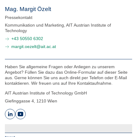
Melden Sie sich für den NEFI-Newsletter an und
Mag. Margit Özelt
erhalten Sie regelmäßig Interessantes und
Wissenswertes rund um den NEFI Innovationsverbund.
SUCHEN
Pressekontakt
Kommunikation und Marketing, AIT Austrian Institute of
ZUR ANMELDUNG
Technology
+43 50550 6302
margit.oezelt@ait.ac.at
Haben Sie allgemeine Fragen oder Anliegen zu unserem
Angebot? Füllen Sie dazu das Online-Formular auf dieser Seite
aus. Gerne können Sie uns auch direkt per Telefon oder E-Mail
kontaktieren. Wir freuen uns auf Ihre Kontaktaufnahme.
AIT Austrian Institute of Technology GmbH
Giefinggasse 4, 1210 Wien