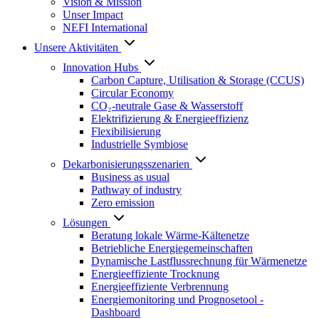
Vision & Mission
Unser Impact
NEFI International
Unsere Aktivitäten
Innovation Hubs
Carbon Capture, Utilisation & Storage (CCUS)
Circular Economy
CO₂-neutrale Gase & Wasserstoff
Elektrifizierung & Energieeffizienz
Flexibilisierung
Industrielle Symbiose
Dekarbonisierungs­szenarien
Business as usual
Pathway of industry
Zero emission
Lösungen
Beratung lokale Wärme-Kältenetze
Betriebliche Energiegemeinschaften
Dynamische Lastflussrechnung für Wärmenetze
Energieeffiziente Trocknung
Energieeffiziente Verbrennung
Energiemonitoring und Prognosetool -
Dashboard