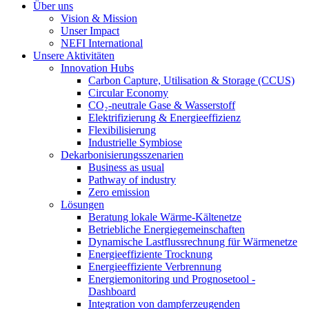
Über uns
Vision & Mission
Unser Impact
NEFI International
Unsere Aktivitäten
Innovation Hubs
Carbon Capture, Utilisation & Storage (CCUS)
Circular Economy
CO₂-neutrale Gase & Wasserstoff
Elektrifizierung & Energieeffizienz
Flexibilisierung
Industrielle Symbiose
Dekarbonisierungs­szenarien
Business as usual
Pathway of industry
Zero emission
Lösungen
Beratung lokale Wärme-Kältenetze
Betriebliche Energiegemeinschaften
Dynamische Lastflussrechnung für Wärmenetze
Energieeffiziente Trocknung
Energieeffiziente Verbrennung
Energiemonitoring und Prognosetool -
Dashboard
Integration von dampferzeugenden