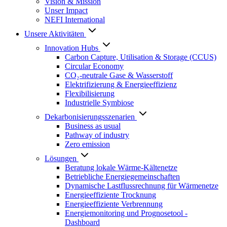
Vision & Mission
Unser Impact
NEFI International
Unsere Aktivitäten
Innovation Hubs
Carbon Capture, Utilisation & Storage (CCUS)
Circular Economy
CO₂-neutrale Gase & Wasserstoff
Elektrifizierung & Energieeffizienz
Flexibilisierung
Industrielle Symbiose
Dekarbonisierungs­szenarien
Business as usual
Pathway of industry
Zero emission
Lösungen
Beratung lokale Wärme-Kältenetze
Betriebliche Energiegemeinschaften
Dynamische Lastflussrechnung für Wärmenetze
Energieeffiziente Trocknung
Energieeffiziente Verbrennung
Energiemonitoring und Prognosetool -
Dashboard