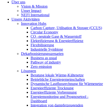
Über uns
Vision & Mission
Unser Impact
NEFI International
Unsere Aktivitäten
Innovation Hubs
Carbon Capture, Utilisation & Storage (CCUS)
Circular Economy
CO₂-neutrale Gase & Wasserstoff
Elektrifizierung & Energieeffizienz
Flexibilisierung
Industrielle Symbiose
Dekarbonisierungs­szenarien
Business as usual
Pathway of industry
Zero emission
Lösungen
Beratung lokale Wärme-Kältenetze
Betriebliche Energiegemeinschaften
Dynamische Lastflussrechnung für Wärmenetze
Energieeffiziente Trocknung
Energieeffiziente Verbrennung
Energiemonitoring und Prognosetool -
Dashboard
Integration von dampferzeugenden