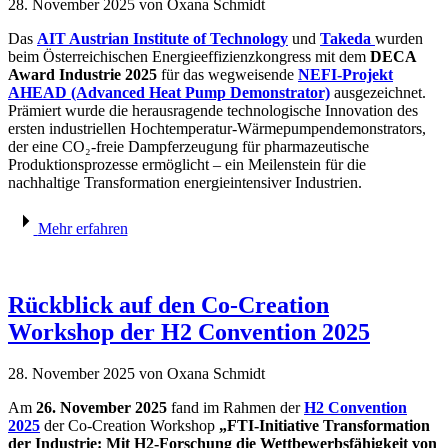
28. November 2025
von Oxana Schmidt
Das
AIT Austrian Institute of Technology
und
Takeda
wurden
beim
Österreichischen Energieeffizienzkongress mit dem
DECA
Award Industrie 2025
für das wegweisende
NEFI-Projekt
AHEAD (Advanced Heat Pump Demonstrator)
ausgezeichnet.
Prämiert wurde die herausragende technologische Innovation des
ersten industriellen Hochtemperatur-Wärmepumpendemonstrators,
der eine CO₂-freie Dampferzeugung für pharmazeutische
Produktionsprozesse ermöglicht – ein Meilenstein für die
nachhaltige Transformation energieintensiver Industrien.
Mehr erfahren
Rückblick auf den Co-Creation
Workshop der H2 Convention 2025
28. November 2025
von Oxana Schmidt
Am
26. November 2025
fand im Rahmen der
H2 Convention
2025
der Co-Creation Workshop
„FTI-Initiative Transformation
der Industrie: Mit H2-Forschung die Wettbewerbsfähigkeit von