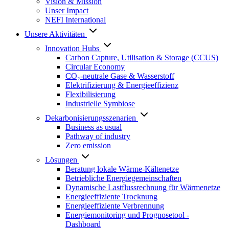
Vision & Mission
Unser Impact
NEFI International
Unsere Aktivitäten
Innovation Hubs
Carbon Capture, Utilisation & Storage (CCUS)
Circular Economy
CO₂-neutrale Gase & Wasserstoff
Elektrifizierung & Energieeffizienz
Flexibilisierung
Industrielle Symbiose
Dekarbonisierungs­szenarien
Business as usual
Pathway of industry
Zero emission
Lösungen
Beratung lokale Wärme-Kältenetze
Betriebliche Energiegemeinschaften
Dynamische Lastflussrechnung für Wärmenetze
Energieeffiziente Trocknung
Energieeffiziente Verbrennung
Energiemonitoring und Prognosetool -
Dashboard