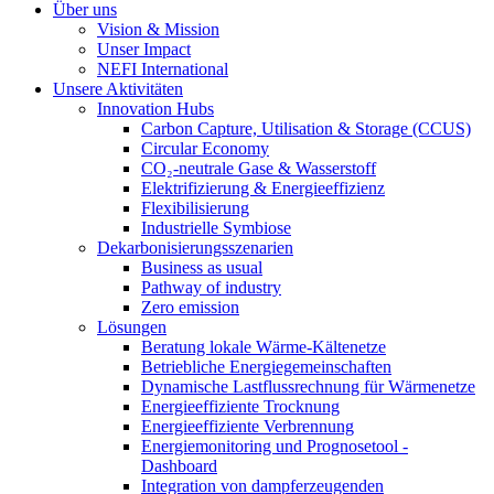
Über uns
Vision & Mission
Unser Impact
NEFI International
Unsere Aktivitäten
Innovation Hubs
Carbon Capture, Utilisation & Storage (CCUS)
Circular Economy
CO₂-neutrale Gase & Wasserstoff
Elektrifizierung & Energieeffizienz
Flexibilisierung
Industrielle Symbiose
Dekarbonisierungs­szenarien
Business as usual
Pathway of industry
Zero emission
Lösungen
Beratung lokale Wärme-Kältenetze
Betriebliche Energiegemeinschaften
Dynamische Lastflussrechnung für Wärmenetze
Energieeffiziente Trocknung
Energieeffiziente Verbrennung
Energiemonitoring und Prognosetool -
Dashboard
Integration von dampferzeugenden