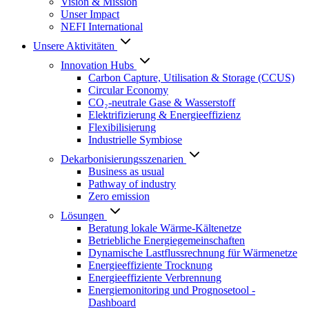
Vision & Mission
Unser Impact
NEFI International
Unsere Aktivitäten
Innovation Hubs
Carbon Capture, Utilisation & Storage (CCUS)
Circular Economy
CO₂-neutrale Gase & Wasserstoff
Elektrifizierung & Energieeffizienz
Flexibilisierung
Industrielle Symbiose
Dekarbonisierungs­szenarien
Business as usual
Pathway of industry
Zero emission
Lösungen
Beratung lokale Wärme-Kältenetze
Betriebliche Energiegemeinschaften
Dynamische Lastflussrechnung für Wärmenetze
Energieeffiziente Trocknung
Energieeffiziente Verbrennung
Energiemonitoring und Prognosetool -
Dashboard