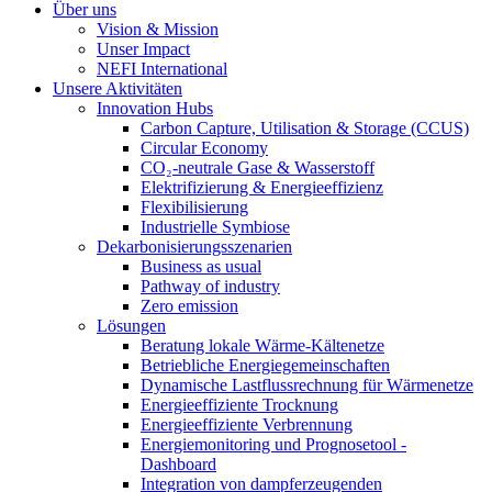
Über uns
Vision & Mission
Unser Impact
NEFI International
Unsere Aktivitäten
Innovation Hubs
Carbon Capture, Utilisation & Storage (CCUS)
Circular Economy
CO₂-neutrale Gase & Wasserstoff
Elektrifizierung & Energieeffizienz
Flexibilisierung
Industrielle Symbiose
Dekarbonisierungs­szenarien
Business as usual
Pathway of industry
Zero emission
Lösungen
Beratung lokale Wärme-Kältenetze
Betriebliche Energiegemeinschaften
Dynamische Lastflussrechnung für Wärmenetze
Energieeffiziente Trocknung
Energieeffiziente Verbrennung
Energiemonitoring und Prognosetool -
Dashboard
Integration von dampferzeugenden