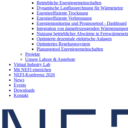
Betriebliche Energiegemeinschaften
Dynamische Lastflussrechnung für Wärmenetze
Energieeffiziente Trocknung
Energieeffiziente Verbrennung
Energiemonitoring und Prognosetool - Dashboard
Integration von dampferzeugenden Wärmepumpe
Nutzung betrieblicher Abwärme in Fernwärmenet
Optimierte dezentrale elektrische Anlagen
Optimiertes Regelungssystem
Planungstool Energiegemeinschaften
Projekte
Unsere Labore & Angebote
Virtual Industry Lab
Mit NEFI einreichen
NEFI-Konferenz 2026
News
Events
Downloads
Kontakt