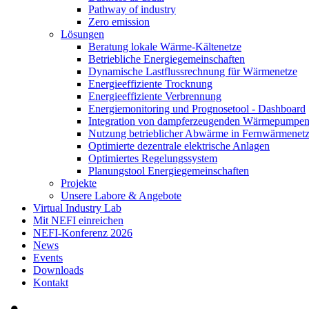
Pathway of industry
Zero emission
Lösungen
Beratung lokale Wärme-Kältenetze
Betriebliche Energiegemeinschaften
Dynamische Lastflussrechnung für Wärmenetze
Energieeffiziente Trocknung
Energieeffiziente Verbrennung
Energiemonitoring und Prognosetool - Dashboard
Integration von dampferzeugenden Wärmepumpe
Nutzung betrieblicher Abwärme in Fernwärmenet
Optimierte dezentrale elektrische Anlagen
Optimiertes Regelungssystem
Planungstool Energiegemeinschaften
Projekte
Unsere Labore & Angebote
Virtual Industry Lab
Mit NEFI einreichen
NEFI-Konferenz 2026
News
Events
Downloads
Kontakt