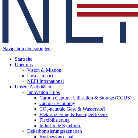
Navigation überspringen
Startseite
Über uns
Vision & Mission
Unser Impact
NEFI International
Unsere Aktivitäten
Innovation Hubs
Carbon Capture, Utilisation & Storage (CCUS)
Circular Economy
CO₂-neutrale Gase & Wasserstoff
Elektrifizierung & Energieeffizienz
Flexibilisierung
Industrielle Symbiose
Dekarbonisierungs­szenarien
Business as usual