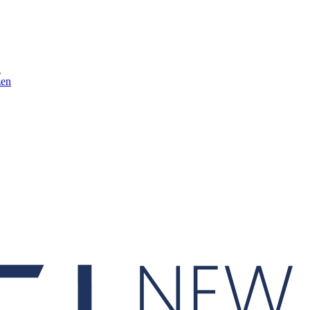
n
zen