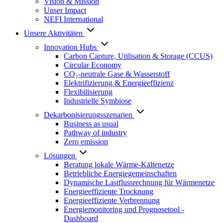
Vision & Mission
Unser Impact
NEFI International
Unsere Aktivitäten
Innovation Hubs
Carbon Capture, Utilisation & Storage (CCUS)
Circular Economy
CO₂-neutrale Gase & Wasserstoff
Elektrifizierung & Energieeffizienz
Flexibilisierung
Industrielle Symbiose
Dekarbonisierungs­szenarien
Business as usual
Pathway of industry
Zero emission
Lösungen
Beratung lokale Wärme-Kältenetze
Betriebliche Energiegemeinschaften
Dynamische Lastflussrechnung für Wärmenetze
Energieeffiziente Trocknung
Energieeffiziente Verbrennung
Energiemonitoring und Prognosetool -
Dashboard