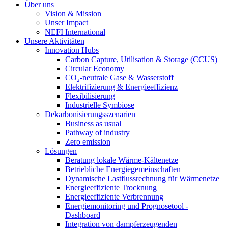
Über uns
Vision & Mission
Unser Impact
NEFI International
Unsere Aktivitäten
Innovation Hubs
Carbon Capture, Utilisation & Storage (CCUS)
Circular Economy
CO₂-neutrale Gase & Wasserstoff
Elektrifizierung & Energieeffizienz
Flexibilisierung
Industrielle Symbiose
Dekarbonisierungs­szenarien
Business as usual
Pathway of industry
Zero emission
Lösungen
Beratung lokale Wärme-Kältenetze
Betriebliche Energiegemeinschaften
Dynamische Lastflussrechnung für Wärmenetze
Energieeffiziente Trocknung
Energieeffiziente Verbrennung
Energiemonitoring und Prognosetool -
Dashboard
Integration von dampferzeugenden