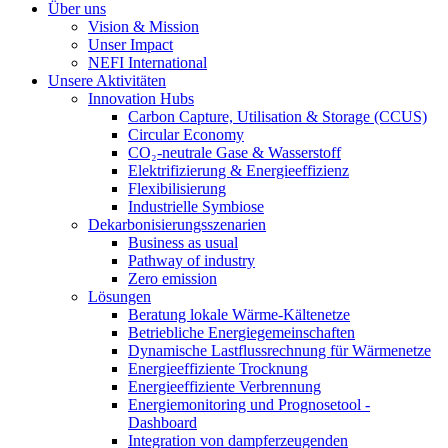
Über uns
Vision & Mission
Unser Impact
NEFI International
Unsere Aktivitäten
Innovation Hubs
Carbon Capture, Utilisation & Storage (CCUS)
Circular Economy
CO₂-neutrale Gase & Wasserstoff
Elektrifizierung & Energieeffizienz
Flexibilisierung
Industrielle Symbiose
Dekarbonisierungs­szenarien
Business as usual
Pathway of industry
Zero emission
Lösungen
Beratung lokale Wärme-Kältenetze
Betriebliche Energiegemeinschaften
Dynamische Lastflussrechnung für Wärmenetze
Energieeffiziente Trocknung
Energieeffiziente Verbrennung
Energiemonitoring und Prognosetool -
Dashboard
Integration von dampferzeugenden