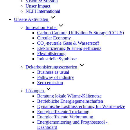
Vision & Mission
Unser Impact
NEFI International
Unsere Aktivitäten
Innovation Hubs
Carbon Capture, Utilisation & Storage (CCUS)
Circular Economy
CO₂-neutrale Gase & Wasserstoff
Elektrifizierung & Energieeffizienz
Flexibilisierung
Industrielle Symbiose
Dekarbonisierungs­szenarien
Business as usual
Pathway of industry
Zero emission
Lösungen
Beratung lokale Wärme-Kältenetze
Betriebliche Energiegemeinschaften
Dynamische Lastflussrechnung für Wärmenetze
Energieeffiziente Trocknung
Energieeffiziente Verbrennung
Energiemonitoring und Prognosetool -
Dashboard