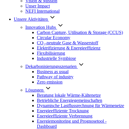
Vision & Mission
Unser Impact
NEFI International
Unsere Aktivitäten
Innovation Hubs
Carbon Capture, Utilisation & Storage (CCUS)
Circular Economy
CO₂-neutrale Gase & Wasserstoff
Elektrifizierung & Energieeffizienz
Flexibilisierung
Industrielle Symbiose
Dekarbonisierungs­szenarien
Business as usual
Pathway of industry
Zero emission
Lösungen
Beratung lokale Wärme-Kältenetze
Betriebliche Energiegemeinschaften
Dynamische Lastflussrechnung für Wärmenetze
Energieeffiziente Trocknung
Energieeffiziente Verbrennung
Energiemonitoring und Prognosetool -
Dashboard