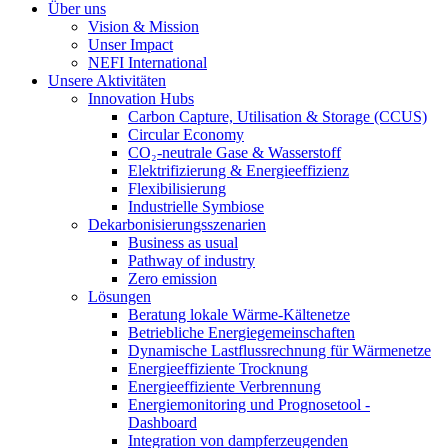
Über uns
Vision & Mission
Unser Impact
NEFI International
Unsere Aktivitäten
Innovation Hubs
Carbon Capture, Utilisation & Storage (CCUS)
Circular Economy
CO₂-neutrale Gase & Wasserstoff
Elektrifizierung & Energieeffizienz
Flexibilisierung
Industrielle Symbiose
Dekarbonisierungs­szenarien
Business as usual
Pathway of industry
Zero emission
Lösungen
Beratung lokale Wärme-Kältenetze
Betriebliche Energiegemeinschaften
Dynamische Lastflussrechnung für Wärmenetze
Energieeffiziente Trocknung
Energieeffiziente Verbrennung
Energiemonitoring und Prognosetool -
Dashboard
Integration von dampferzeugenden