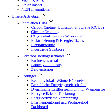
Vision & Mission
Unser Impact
NEFI International
Unsere Aktivitäten
Innovation Hubs
Carbon Capture, Utilisation & Storage (CCUS)
Circular Economy
CO₂-neutrale Gase & Wasserstoff
Elektrifizierung & Energieeffizienz
Flexibilisierung
Industrielle Symbiose
Dekarbonisierungs­szenarien
Business as usual
Pathway of industry
Zero emission
Lösungen
Beratung lokale Wärme-Kältenetze
Betriebliche Energiegemeinschaften
Dynamische Lastflussrechnung für Wärmenetze
Energieeffiziente Trocknung
Energieeffiziente Verbrennung
Energiemonitoring und Prognosetool -
Dashboard