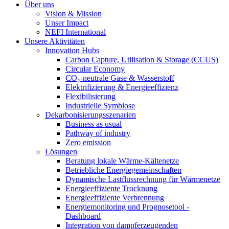
Über uns
Vision & Mission
Unser Impact
NEFI International
Unsere Aktivitäten
Innovation Hubs
Carbon Capture, Utilisation & Storage (CCUS)
Circular Economy
CO₂-neutrale Gase & Wasserstoff
Elektrifizierung & Energieeffizienz
Flexibilisierung
Industrielle Symbiose
Dekarbonisierungs­szenarien
Business as usual
Pathway of industry
Zero emission
Lösungen
Beratung lokale Wärme-Kältenetze
Betriebliche Energiegemeinschaften
Dynamische Lastflussrechnung für Wärmenetze
Energieeffiziente Trocknung
Energieeffiziente Verbrennung
Energiemonitoring und Prognosetool -
Dashboard
Integration von dampferzeugenden